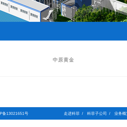
中原黄金
P备13021651号
走进科菲 /
科菲子公司 /
业务概